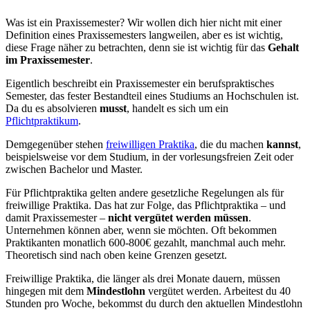
Was ist ein Praxissemester? Wir wollen dich hier nicht mit einer
Definition eines Praxissemesters langweilen, aber es ist wichtig,
diese Frage näher zu betrachten, denn sie ist wichtig für das
Gehalt
im Praxissemester
.
Eigentlich beschreibt ein Praxissemester ein berufspraktisches
Semester, das fester Bestandteil eines Studiums an Hochschulen ist.
Da du es absolvieren
musst
, handelt es sich um ein
Pflichtpraktikum
.
Demgegenüber stehen
freiwilligen Praktika
, die du machen
kannst
,
beispielsweise vor dem Studium, in der vorlesungsfreien Zeit oder
zwischen Bachelor und Master.
Für Pflichtpraktika gelten andere gesetzliche Regelungen als für
freiwillige Praktika. Das hat zur Folge, das Pflichtpraktika – und
damit Praxissemester –
nicht vergütet werden müssen
.
Unternehmen können aber, wenn sie möchten. Oft bekommen
Praktikanten monatlich 600-800€ gezahlt, manchmal auch mehr.
Theoretisch sind nach oben keine Grenzen gesetzt.
Freiwillige Praktika, die länger als drei Monate dauern, müssen
hingegen mit dem
Mindestlohn
vergütet werden. Arbeitest du 40
Stunden pro Woche, bekommst du durch den aktuellen Mindestlohn