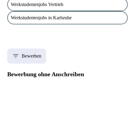
Werkstudentenjobs Vertrieb
Werkstudentenjobs in Karlsruhe
Bewerben
Bewerbung ohne Anschreiben
Bei uns brauchst du kein umständliches Anschreiben. In deiner
Bewerbung beantwortest du kurz und präzise im Schnitt zwei
konkrete Fragen des Unternehmens, um deine Motivation zum
Ausdruck zu bringen. So sparst du wertvolle Zeit.
Jobs finden und bewerben