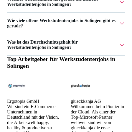
Werkstudentenjobs in Solingen?
AIGHT RE UG hat 2 Werkstudentenjobs in Solingen.
Wie viele offene Werkstudentenjobs in Solingen gibt es
gerade?
Aktuell gibt es 16 Werkstudentenjobs in Solingen.
Was ist das Durchschnittsgehalt für
Werkstudentenjobs in Solingen?
Top Arbeitgeber für
Werkstudentenjobs in
Das Durchschnittsgehalt für Werkstudentenjobs in Solingen
Solingen
ist 21 €.
Ergotopia GmbH
glueckkanja AG
Wir sind ein E-Commerce
Willkommen beim Pionier in
Unternehmen in
der Cloud. Als einer der
Deutschland mit der Vision,
Top-Microsoft-Partner
die Arbeitswelt happy,
weltweit sind wir von
healthy & productive zu
glueckkanja die erste