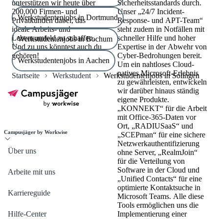
unterstützen wir heute über
Sicherheitsstandards durch.
200.000 Firmen- und
Unser „24/7 Incident-
Werkstudentenjobs in Dortmund
Privatkunden dabei, das
Response- und APT-Team“
ideale Arbeits- und
steht zudem in Notfällen mit
Lebensumfeld zu schaffen.
schneller Hilfe und hoher
Werkstudentenjobs in Bochum
Und zu uns könntest auch du
Expertise in der Abwehr von
gehören!
Cyber-Bedrohungen bereit.
Werkstudentenjobs in Aachen
Um ein nahtloses Cloud-
natives Microsoft-Erlebnis
Startseite
Werkstudent
Werkstudentenjobs in Solingen
zu gewährleisten, entwickeln
wir darüber hinaus ständig
eigene Produkte.
„KONNEKT“ für die Arbeit
mit Office-365-Daten vor
Ort, „RADIUSaaS“ und
Campusjäger by Workwise
„SCEPman“ für eine sichere
Netzwerkauthentifizierung
Über uns
ohne Server, „RealmJoin“
für die Verteilung von
Software in der Cloud und
Arbeite mit uns
„Unified Contacts“ für eine
optimierte Kontaktsuche in
Karriereguide
Microsoft Teams. Alle diese
Tools ermöglichen uns die
Hilfe-Center
Implementierung einer