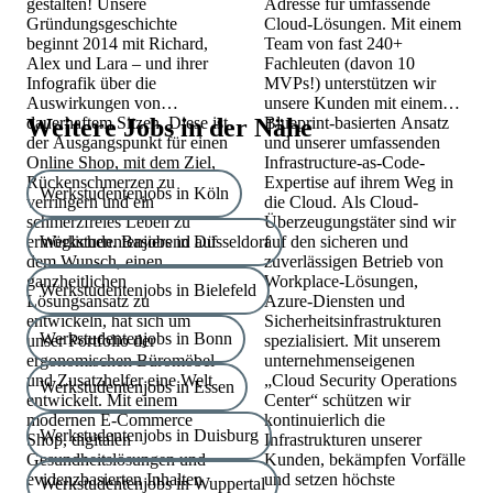
gestalten! Unsere
Adresse für umfassende
Gründungsgeschichte
Cloud-Lösungen. Mit einem
beginnt 2014 mit Richard,
Team von fast 240+
Alex und Lara – und ihrer
Fachleuten (davon 10
Infografik über die
MVPs!) unterstützen wir
Auswirkungen von
unsere Kunden mit einem
dauerhaftem Sitzen. Diese ist
Weitere Jobs in der Nähe
Blueprint-basierten Ansatz
der Ausgangspunkt für einen
und unserer umfassenden
Online Shop, mit dem Ziel,
Infrastructure-as-Code-
Rückenschmerzen zu
Expertise auf ihrem Weg in
Werkstudentenjobs in Köln
verringern und ein
die Cloud. Als Cloud-
schmerzfreies Leben zu
Überzeugungstäter sind wir
ermöglichen. Basierend auf
Werkstudentenjobs in Düsseldorf
auf den sicheren und
dem Wunsch, einen
zuverlässigen Betrieb von
ganzheitlichen
Workplace-Lösungen,
Werkstudentenjobs in Bielefeld
Lösungsansatz zu
Azure-Diensten und
entwickeln, hat sich um
Sicherheitsinfrastrukturen
Werkstudentenjobs in Bonn
unser Portfolio der
spezialisiert. Mit unserem
ergonomischen Büromöbel
unternehmenseigenen
und Zusatzhelfer eine Welt
„Cloud Security Operations
Werkstudentenjobs in Essen
entwickelt. Mit einem
Center“ schützen wir
modernen E-Commerce
kontinuierlich die
Werkstudentenjobs in Duisburg
Shop, digitalen
Infrastrukturen unserer
Gesundheitslösungen und
Kunden, bekämpfen Vorfälle
evidenzbasierten Inhalten
und setzen höchste
Werkstudentenjobs in Wuppertal