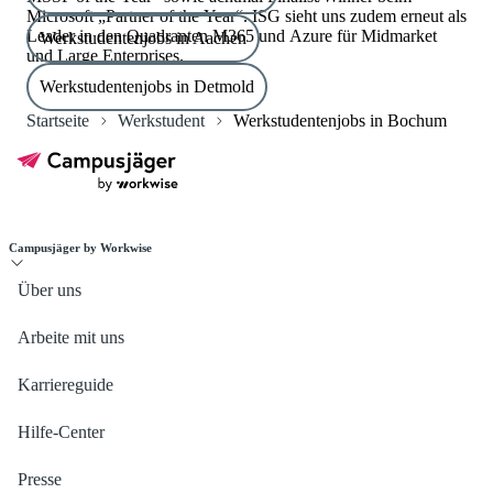
Microsoft „Partner of the Year“. ISG sieht uns zudem erneut als
Leader in den Quadranten M365 und Azure für Midmarket
Werkstudentenjobs in Aachen
und Large Enterprises.
Werkstudentenjobs in Detmold
Startseite
Werkstudent
Werkstudentenjobs in Bochum
Campusjäger by Workwise
Über uns
Arbeite mit uns
Karriereguide
Hilfe-Center
Presse