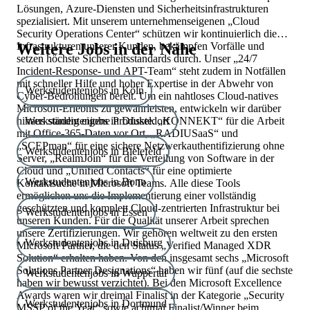
Lösungen, Azure-Diensten und Sicherheitsinfrastrukturen
spezialisiert. Mit unserem unternehmenseigenen „Cloud
Security Operations Center“ schützen wir kontinuierlich die
Infrastrukturen unserer Kunden, bekämpfen Vorfälle und
Weitere Jobs in der Nähe
setzen höchste Sicherheitsstandards durch. Unser „24/7
Incident-Response- und APT-Team“ steht zudem in Notfällen
mit schneller Hilfe und hoher Expertise in der Abwehr von
Werkstudentenjobs in Köln
Cyber-Bedrohungen bereit. Um ein nahtloses Cloud-natives
Microsoft-Erlebnis zu gewährleisten, entwickeln wir darüber
hinaus ständig eigene Produkte. „KONNEKT“ für die Arbeit
Werkstudentenjobs in Düsseldorf
mit Office-365-Daten vor Ort, „RADIUSaaS“ und
„SCEPman“ für eine sichere Netzwerkauthentifizierung ohne
Werkstudentenjobs in Bielefeld
Server, „RealmJoin“ für die Verteilung von Software in der
Cloud und „Unified Contacts“ für eine optimierte
Werkstudentenjobs in Bonn
Kontaktsuche in Microsoft Teams. Alle diese Tools
ermöglichen uns die Implementierung einer vollständig
geschützten und komplett Cloud-zentrierten Infrastruktur bei
Werkstudentenjobs in Essen
unseren Kunden. Für die Qualität unserer Arbeit sprechen
unsere Zertifizierungen. Wir gehören weltweit zu den ersten
Werkstudentenjobs in Duisburg
Microsoft Partner, die den Status „Verified Managed XDR
Solution“ erhalten haben. Von den insgesamt sechs „Microsoft
Solutions Partner Designations“ haben wir fünf (auf die sechste
Werkstudentenjobs in Wuppertal
haben wir bewusst verzichtet). Bei den Microsoft Excellence
Awards waren wir dreimal Finalist in der Kategorie „Security
Werkstudentenjobs in Dortmund
MSSP of the Year“ sowie achtmal Finalist/Winner beim