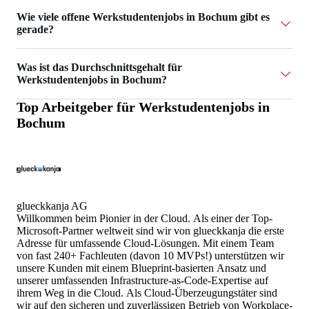
AIGHT RE UG hat 2 Werkstudentenjobs in Bochum.
Wie viele offene Werkstudentenjobs in Bochum gibt es
gerade?
Aktuell gibt es 12 Werkstudentenjobs in Bochum.
Was ist das Durchschnittsgehalt für
Werkstudentenjobs in Bochum?
Top Arbeitgeber für
Werkstudentenjobs in
Das Durchschnittsgehalt für Werkstudentenjobs in Bochum
Bochum
ist 20 €.
glueckkanja AG
Willkommen beim Pionier in der Cloud. Als einer der Top-
Microsoft-Partner weltweit sind wir von glueckkanja die erste
Adresse für umfassende Cloud-Lösungen. Mit einem Team
von fast 240+ Fachleuten (davon 10 MVPs!) unterstützen wir
unsere Kunden mit einem Blueprint-basierten Ansatz und
unserer umfassenden Infrastructure-as-Code-Expertise auf
ihrem Weg in die Cloud. Als Cloud-Überzeugungstäter sind
wir auf den sicheren und zuverlässigen Betrieb von Workplace-