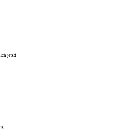
ch jetzt!
en.