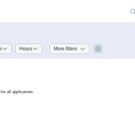
e
Hours
More filters
for all applications.