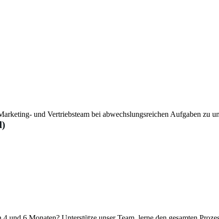
r Marketing- und Vertriebsteam bei abwechslungsreichen Aufgaben zu un
d)
 und 6 Monaten? Unterstütze unser Team, lerne den gesamten Prozess 