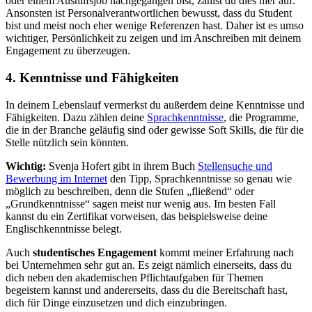
oder einem Aushilfsjob nachgegangen bist, zählst du dies hier auf.
Ansonsten ist Personalverantwortlichen bewusst, dass du Student
bist und meist noch eher wenige Referenzen hast. Daher ist es umso
wichtiger, Persönlichkeit zu zeigen und im Anschreiben mit deinem
Engagement zu überzeugen.
4. Kenntnisse und Fähigkeiten
In deinem Lebenslauf vermerkst du außerdem deine Kenntnisse und
Fähigkeiten. Dazu zählen deine
Sprachkenntnisse
, die Programme,
die in der Branche geläufig sind oder gewisse Soft Skills, die für die
Stelle nützlich sein könnten.
Wichtig:
Svenja Hofert gibt in ihrem Buch
Stellensuche und
Bewerbung im Internet
den Tipp, Sprachkenntnisse so genau wie
möglich zu beschreiben, denn die Stufen „fließend“ oder
„Grundkenntnisse“ sagen meist nur wenig aus. Im besten Fall
kannst du ein Zertifikat vorweisen, das beispielsweise deine
Englischkenntnisse belegt.
Auch
studentisches Engagement
kommt meiner Erfahrung nach
bei Unternehmen sehr gut an. Es zeigt nämlich einerseits, dass du
dich neben den akademischen Pflichtaufgaben für Themen
begeistern kannst und andererseits, dass du die Bereitschaft hast,
dich für Dinge einzusetzen und dich einzubringen.