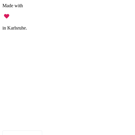
Made with
in Karlsruhe.
Legal Notice
•
Data Privacy
•
Terms of Use
•
Disclaimer
•
Accessibility