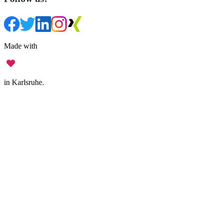
Made with
in Karlsruhe.
Legal Notice
•
Data Privacy
•
Terms of Use
•
Disclaimer