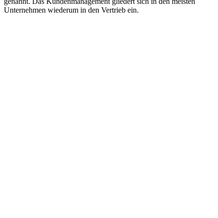
genannt. Das Kundenmanagement gliedert sich in den meisten
Unternehmen wiederum in den Vertrieb ein.