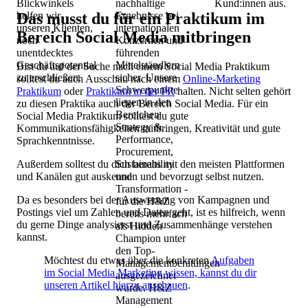
Blickwinkels
nachhaltige
Kund:innen aus.
Das musst du für ein Praktikum im
helfen wir
Ergebnisse bei
unseren Klienten,
internationalen
Bereich Social Media mitbringen
noch
Konzernen und
unentdecktes
führenden
Geschäftspotential
Mittelständlern
Bist du auf der Suche nach einem Social Media Praktikum
zu erschließen.
sicher. Unsere
solltest du auch Ausschau nach einem
Online-Marketing
Schwerpunkte
Praktikum
oder
Praktikum in der PR
halten. Nicht selten gehört
liegen in den
zu diesen Praktika auch der Bereich Social Media. Für ein
Bereichen
Social Media Praktikum solltest du gute
Strategy &
Kommunikationsfähigkeiten mitbringen, Kreativität und gute
Performance,
Sprachkenntnisse.
Procurement,
Außerdem solltest du dich bereits mit den meisten Plattformen
Sustainability
und Kanälen gut auskennen und bevorzugt selbst nutzen.
und
Transformation -
Da es besonders bei der Auswertung von Kampagnen und
für die H&Z
Postings viel um Zahlen und Daten geht, ist es hilfreich, wenn
bereits mehrfach
du gerne Dinge analysierst und Zusammenhänge verstehen
als Hidden
kannst.
Champion unter
den Top-
Möchtest du etwas über die konkreten
Aufgaben
Managementberatungen
im Social Media Marketing wissen, kannst du dir
ausgezeichnet
unseren Artikel hierzu anschauen
.
wurde. H&Z
Management