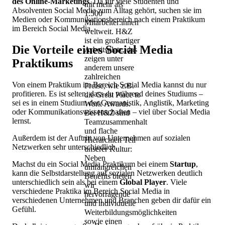
des Online-Marketings
. Da für viele Studenten und
mit mehr als
Absolventen Social Media zum Alltag gehört, suchen sie im
1.500
Medien oder Kommunikationsbereich nach einem Praktikum
Mitarbeiter:innen
im Bereich Social Media.
weltweit. H&Z
ist ein großartiger
Die Vorteile eines Social Media
Arbeitsplatz, das
zeigen unter
Praktikums
anderem unsere
zahlreichen
Von einem Praktikum im Bereich Social Media kannst du nur
Preise, wie z.B.
profitieren. Es ist selten, dass du während deines Studiums –
die Great Place to
sei es in einem Studium der Germanistik, Anglistik, Marketing
Work Awards.
oder Kommunikationswissenschaften – viel über Social Media
Bei H&Z sind
lernst.
Teamzusammenhalt
und flache
Außerdem ist der Auftritt von Unternehmen auf sozialen
Hierarchien Teil
Netzwerken sehr unterschiedlich.
unserer Kultur:
Neben
Machst du ein Social Media Praktikum bei einem
Startup
,
umfangreichen
kann die Selbstdarstellung auf sozialen Netzwerken deutlich
Benefits bieten
unterschiedlich sein als bei einem
Global Player
. Viele
wir
verschiedene Praktika im Bereich Social Media in
hervorragende
verschiedenen Unternehmen und Branchen geben dir dafür ein
und individuelle
Gefühl.
Weiterbildungsmöglichkeiten
sowie einen