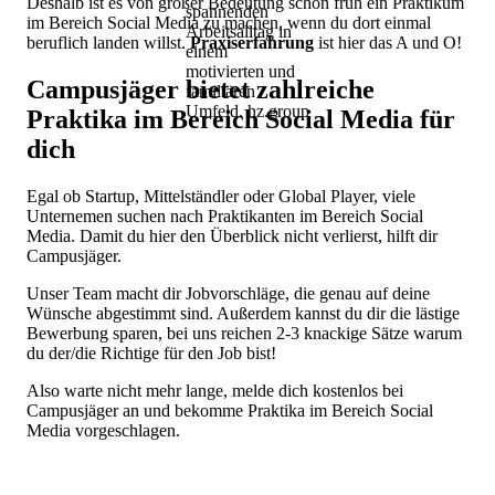
Deshalb ist es von großer Bedeutung schon früh ein Praktikum
spannenden
im Bereich Social Media zu machen, wenn du dort einmal
Arbeitsalltag in
beruflich landen willst.
Praxiserfahrung
ist hier das A und O!
einem
motivierten und
Campusjäger bietet zahlreiche
familiären
Umfeld. hz.group
Praktika im Bereich Social Media für
dich
Egal ob Startup, Mittelständler oder Global Player, viele
Unternemen suchen nach Praktikanten im Bereich Social
Media. Damit du hier den Überblick nicht verlierst, hilft dir
Campusjäger.
Unser Team macht dir Jobvorschläge, die genau auf deine
Wünsche abgestimmt sind. Außerdem kannst du dir die lästige
Bewerbung sparen, bei uns reichen 2-3 knackige Sätze warum
du der/die Richtige für den Job bist!
Also warte nicht mehr lange, melde dich kostenlos bei
Campusjäger an und bekomme Praktika im Bereich Social
Media vorgeschlagen.