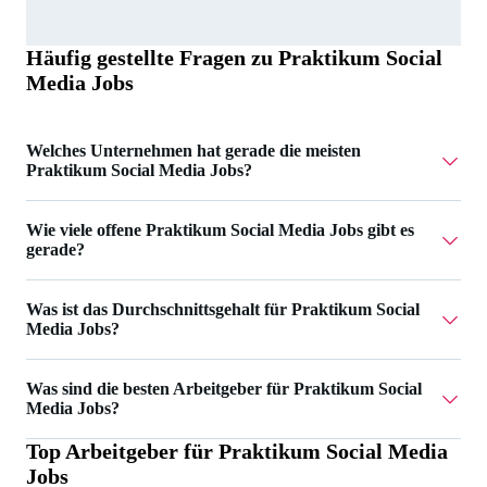
Häufig gestellte Fragen zu
Praktikum Social
Media Jobs
Welches Unternehmen hat gerade die meisten
Praktikum Social Media Jobs?
Mercanis hat 2 Praktikum Social Media Jobs.
Wie viele offene Praktikum Social Media Jobs gibt es
gerade?
Aktuell gibt es 9 Praktikum Social Media Jobs.
Was ist das Durchschnittsgehalt für Praktikum Social
Media Jobs?
Das Durchschnittsgehalt für Praktikum Social Media Jobs
Was sind die besten Arbeitgeber für Praktikum Social
ist 1.186 €.
Media Jobs?
Top Arbeitgeber für
Praktikum Social Media
Die besten Arbeitgeber für Praktikum Social Media Jobs
Jobs
sind Brand Trust GmbH, H&Z Unternehmensberatung