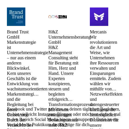
GmbH und Mercanis.
Brand Trust
H&Z
Mercanis
GmbH
Unternehmensberatung
Wir
Markenstrategie
GmbH
revolutionieren
ist
H&Z
die Art und
Unternehmensstrategie
Management
Weise, wie
– nur aus einem
Consulting steht
Unternehmen
anderen
für Beratung mit
ihre Ressourcen
Blickwinkel.
Hirn, Herz und
verwalten und
Kern unseres
Hand. Unsere
Einsparungen
Geschäfts ist die
Experten
ermitteln. Zudem
Entwicklung von
konzipieren,
wählen wir
wachstumsorientierten
steuern und
mithilfe von
Markenstrategien
begleiten
Netzwerkeffekten
und die
erfolgreich
und
Begleitung bei
Transformationsprozesse.
datengesteuerter
Facebook und Twitter gehören zu deinen täglichen Begleitern,
deren
Mit diesem
Intelligenz die
du bist vielleicht Instagram-Blogger oder möchtest einfach mal
Umsetzung.
einzigartigen
bestmöglichen
in den Bereich Social Media hinein schnuppern? Dann ist ein
Durch das
Beratungsansatz
Dienstleister für
Social Media Praktikum das Richtige für dich.
Verändern des
stellt H&Z
unsere