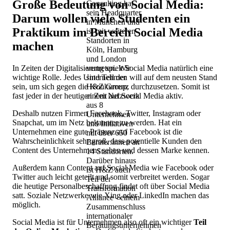
Große Bedeutung von Social Media:
Consulting hat
sein Headquarter
Darum wollen viele Studenten ein
in München und
Praktikum im Bereich Social Media
ist mit weiteren
Standorten in
machen
Köln, Hamburg
und London
In Zeiten der Digitalisierung spielt Social Media natürlich eine
vertreten. Wir
wichtige Rolle. Jedes Unternehmen will auf dem neusten Stand
sind Teil der
sein, um sich gegen die Konkurrenz durchzusetzen. Somit ist
H&Z Group,
fast jeder in der heutigen Zeit auf Social Media aktiv.
einem Netzwerk
aus 8
Deshalb nutzen Firmen Facebook, Twitter, Instagram oder
Unternehmen
Snapchat, um im Netz bekannter zu werden. Hat ein
und Initiativen
Unternehmen eine gute Präsenz auf Facebook ist die
mit über 650
Wahrscheinlichkeit sehr groß, dass potentielle Kunden den
Berater:innen an
Content des Unternehmens sehen und dessen Marke kennen.
14 Standorten.
Darüber hinaus
Außerdem kann Content auf Social Media wie Facebook oder
ist H&Z auch
Twitter auch leicht geteilt und somit verbreitet werden. Sogar
Teil der
die heutige Personalbeschaffung findet oft über Social Media
Transformation
satt. Soziale Netzwerke wie Xing oder LinkedIn machen das
Alliance - einem
möglich.
Zusammenschluss
internationaler
Social Media ist für Unternehmen also oft ein wichtiger
Teil
Beratungsunternehmen