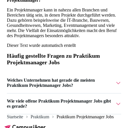
Projektmanager?
Ein Projektmanager kann in nahezu allen Branchen und
Bereichen tätig sein, in denen Projekte durchgeführt werden.
Dazu gehören beispielsweise die IT-Branche, Bauwesen,
Gesundheitswesen, Marketing, Eventmanagement und viele
mehr. Die Vielfalt der Einsatzmöglichkeiten macht den Beruf
des Projektmanagers besonders attraktiv.
Dieser Text wurde automatisch erstellt
Häufig gestellte Fragen zu
Praktikum
Projektmanager Jobs
Welches Unternehmen hat gerade die meisten
Praktikum Projektmanager Jobs?
Compliance Solutions GmbH hat 1 Praktikum
Wie viele offene Praktikum Projektmanager Jobs gibt
Projektmanager Jobs.
es gerade?
Startseite
Praktikum
Praktikum Projektmanager Jobs
Aktuell gibt es 55 Praktikum Projektmanager Jobs.