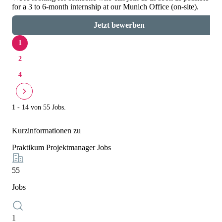
for a 3 to 6-month internship at our Munich Office (on-site).
Jetzt bewerben
1
2
4
1 - 14 von 55 Jobs.
Kurzinformationen zu
Praktikum Projektmanager Jobs
55
Jobs
1