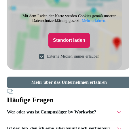
Mit dem Laden der Karte werden Cookies gemäß unserer
Datenschutzerklärung gesetzt.
Mehr erfahren.
Standort laden
Externe Medien immer erlauben
Mehr über das Unternehmen erfahren
Häufige Fragen
Wer oder was ist Campusjäger by Workwise?
Ist der Job, den ich sehe, überhaupt noch verfügbar?
Campusjäger gehört zu Workwise – einer Jobplattform, die