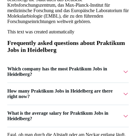
Krebsforschungszentrum, das Max-Planck-Institut für
medizinische Forschung und das Europäische Laboratorium für
Molekularbiologie (EMBL), die zu den führenden
Forschungseinrichtungen weltweit gehören.
This text was created automatically
Frequently asked questions about
Praktikum
Jobs in Heidelberg
Which company has the most Praktikum Jobs in
Heidelberg?
br business relations GmbH has 3 Praktikum Jobs in
How many Praktikum Jobs in Heidelberg are there
Heidelberg.
right now?
Currently there are 6 Praktikum Jobs in Heidelberg.
What is the average salary for Praktikum Jobs in
Heidelberg?
The average salary for Praktikum Jobs in Heidelberg is
Egal, ob man durch die Altstadt oder am Neckar entlang läuft,