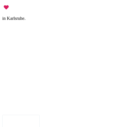
in Karlsruhe.
Legal Notice
•
Data Privacy
•
Terms of Use
•
Disclaimer
•
Accessibility
English