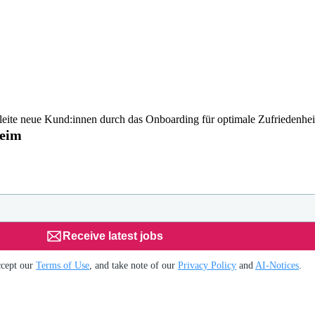
eite neue Kund:innen durch das Onboarding für optimale Zufriedenhei
heim
Receive latest jobs
ccept our
Terms of Use
, and take note of our
Privacy Policy
and
AI-Notices
.