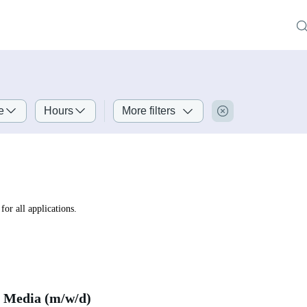
e
Hours
More filters
for all applications.
 Media (m/w/d)