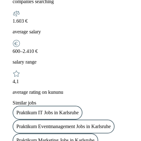
companies searching
1.603 €
average salary
600–2.410 €
salary range
4,1
average rating on kununu
Similar jobs
Praktikum IT Jobs in Karlsruhe
Praktikum Eventmanagement Jobs in Karlsruhe
Praktikum Marketing Jobs in Karlsruhe