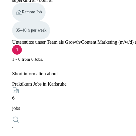
superkind ai / boilr ai
Remote Job
35–40 h per week
Unterstütze unser Team als Growth/Content Marketing (m/w/d) un
1
1 - 6 from 6 Jobs.
Short information about
Praktikum Jobs in Karlsruhe
6
jobs
4