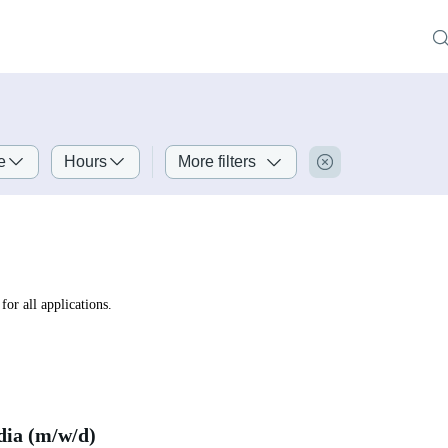
e
Hours
More filters
for all applications.
dia (m/w/d)