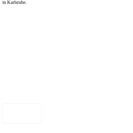
in Karlsruhe.
Legal Notice
•
Data Privacy
•
Terms of Use
•
Disclaimer
•
Accessibility
English