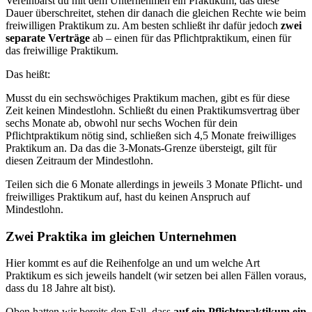
Vereinbarst du mit dem Unternehmen ein Praktikum, das diese
Dauer überschreitet, stehen dir danach die gleichen Rechte wie beim
freiwilligen Praktikum zu. Am besten schließt ihr dafür jedoch
zwei
separate Verträge
ab – einen für das Pflichtpraktikum, einen für
das freiwillige Praktikum.
Das heißt:
Musst du ein sechswöchiges Praktikum machen, gibt es für diese
Zeit keinen Mindestlohn. Schließt du einen Praktikumsvertrag über
sechs Monate ab, obwohl nur sechs Wochen für dein
Pflichtpraktikum nötig sind, schließen sich 4,5 Monate freiwilliges
Praktikum an. Da das die 3-Monats-Grenze übersteigt, gilt für
diesen Zeitraum der Mindestlohn.
Teilen sich die 6 Monate allerdings in jeweils 3 Monate Pflicht- und
freiwilliges Praktikum auf, hast du keinen Anspruch auf
Mindestlohn.
Zwei Praktika im gleichen Unternehmen
Hier kommt es auf die Reihenfolge an und um welche Art
Praktikum es sich jeweils handelt (wir setzen bei allen Fällen voraus,
dass du 18 Jahre alt bist).
Oben hatten wir bereits den Fall, dass
auf ein Pflichtpraktikum ein