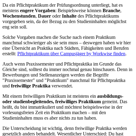
Da ein Pflichtpraktikum der Prüfungsordnung unterliegt, hat es
meistens
engere Vorgaben
: Beispielsweise können
Branche
,
Wochenstunden
,
Dauer
oder
Inhalte
des Pflichtpraktikums
vorgegeben sein, da der Bezug zu den Studieninhalten möglichst
eng sein soll.
Solche Vorgaben machen die Suche nach einem Praktikum
manchmal schwieriger als sie sein muss – deswegen haben wir hier
eine Übersicht an Praktika nach Städten, Fähigkeiten und Berufen
erstellt:
Pflichtpraktikum über Campusjäger by Workwise finden
.
Auch wenn Praxissemester und Pflichtpraktika im Grunde das
Gleiche sind, solltest du immer nochmal genau hinschauen. Denn in
Bewerbungen und Stellenanzeigen werden die Begriffe
"Praxissemester" und "Praktikum" manchmal für Pflichtpraktika
und
freiwillige Praktika
verwendet.
Mit einem freiwilligen Praktikum ist meistens ein
ausbildungs-
oder studienbegleitendes, freiwilliges Praktikum
gemeint. Das
heißt, du bist immatrikuliert und möchtest beispielsweise in der
vorlesungsfreien Zeit ein Praktikum machen – mit den
Studieninhalten muss es aber nichts zu tun haben.
Die Unterscheidung ist wichtig, denn freiwillige Praktika werden
gesetzlich anders behandelt. Wesentlicher Unterschied: Du hast