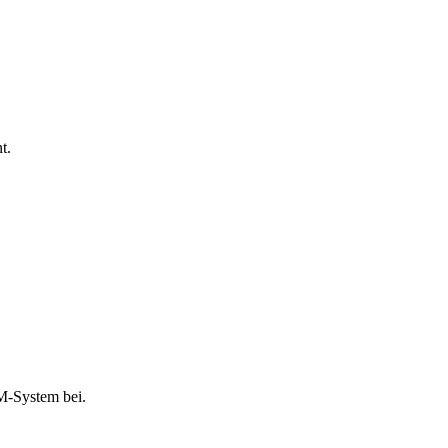
t.
M-System bei.