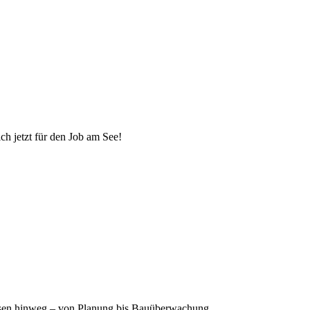
h jetzt für den Job am See!
asen hinweg – von Planung bis Bauüberwachung.