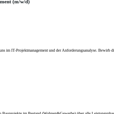
ement (m/w/d)
 uns im IT-Projektmanagement und der Anforderungsanalyse. Bewirb dic
ende Bauprojekte im Bestand (Wohnen&Gewerbe) über alle Leistungsph