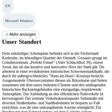
iOS
Microsoft Windows
Mehr anzeigen
Unser Standort
Dein zukünftiger Arbeitsplatz befindet sich in der Fächerstadt
Karlsruhe, im lebendigen Quartier der Oststadt. Genauer gesagt im
Gründerzentrum „Perfekt Future“ (Alter Schlachthof 39), einem
Areal, das als das kreative und innovative Herz der Stadt gilt. Du
arbeitest in einer revitalisierten historischen Schweinemarkthalle, die
durch ihr außergewöhnliches "Haus-im-Haus"-Konzept besticht:
Ausgemusterte Überseecontainer dienen als Büroräume und bieten
zusammen mit dem rauen Industrie-Charme und den umliegenden
historischen Backsteingebäuden eine einzigartige, inspirierende
Atmosphäre. Die Anbindung an den öffentlichen Nahverkehr ist
hervorragend: Der zentrale Verkehrsknotenpunkt Tullastraße mit
diversen Straßenbahn- und Stadtbahnlinien ist bequem zu Fuß
erreichbar, was dir eine unkomplizierte Anreise ermöglicht. Für
Pendler mit dem Fahrrad stehen auf dem Gelände sichere