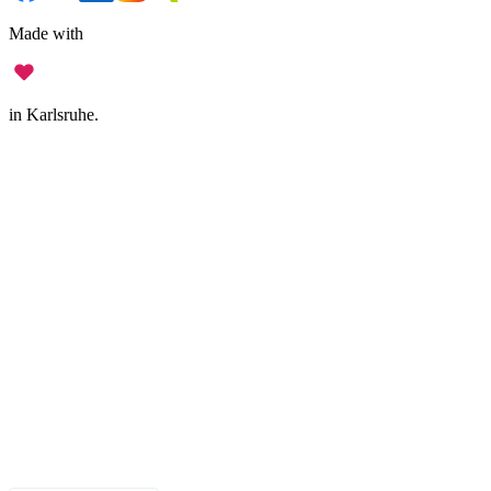
Made with
in Karlsruhe.
Impressum
•
Datenschutz
•
Nutzungsbedingungen
•
Haftungsausschluss
•
Barrierefreiheit