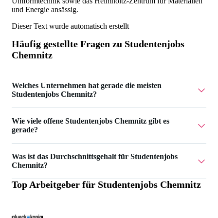
Umformtechnik sowie das Helmholtz-Zentrum für Materialien
und Energie ansässig.
Dieser Text wurde automatisch erstellt
Häufig gestellte Fragen zu
Studentenjobs
Chemnitz
Welches Unternehmen hat gerade die meisten
Studentenjobs Chemnitz?
AIGHT RE UG hat 2 Studentenjobs Chemnitz.
Wie viele offene Studentenjobs Chemnitz gibt es
gerade?
Aktuell gibt es 12 Studentenjobs Chemnitz.
Was ist das Durchschnittsgehalt für Studentenjobs
Chemnitz?
Top Arbeitgeber für
Studentenjobs Chemnitz
Das Durchschnittsgehalt für Studentenjobs Chemnitz ist
21 €.