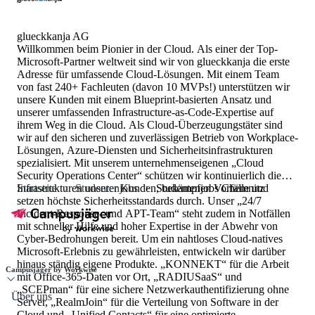
glueckkanja AG
Willkommen beim Pionier in der Cloud. Als einer der Top-
Microsoft-Partner weltweit sind wir von glueckkanja die erste
Adresse für umfassende Cloud-Lösungen. Mit einem Team
von fast 240+ Fachleuten (davon 10 MVPs!) unterstützen wir
unsere Kunden mit einem Blueprint-basierten Ansatz und
unserer umfassenden Infrastructure-as-Code-Expertise auf
ihrem Weg in die Cloud. Als Cloud-Überzeugungstäter sind
wir auf den sicheren und zuverlässigen Betrieb von Workplace-
Lösungen, Azure-Diensten und Sicherheitsinfrastrukturen
spezialisiert. Mit unserem unternehmenseigenen „Cloud
Security Operations Center“ schützen wir kontinuierlich die
Infrastrukturen unserer Kunden, bekämpfen Vorfälle und
Startseite
Studentenjobs
Studentenjobs Chemnitz
setzen höchste Sicherheitsstandards durch. Unser „24/7
Incident-Response- und APT-Team“ steht zudem in Notfällen
mit schneller Hilfe und hoher Expertise in der Abwehr von
Cyber-Bedrohungen bereit. Um ein nahtloses Cloud-natives
Microsoft-Erlebnis zu gewährleisten, entwickeln wir darüber
hinaus ständig eigene Produkte. „KONNEKT“ für die Arbeit
Campusjäger by Workwise
mit Office-365-Daten vor Ort, „RADIUSaaS“ und
„SCEPman“ für eine sichere Netzwerkauthentifizierung ohne
Über uns
Server, „RealmJoin“ für die Verteilung von Software in der
Cloud und „Unified Contacts“ für eine optimierte