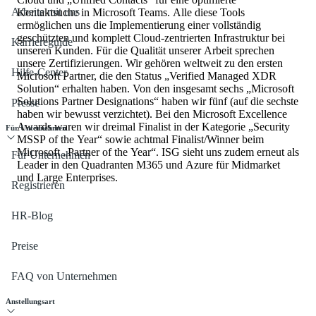
Arbeite mit uns
Kontaktsuche in Microsoft Teams. Alle diese Tools
ermöglichen uns die Implementierung einer vollständig
geschützten und komplett Cloud-zentrierten Infrastruktur bei
Karriereguide
unseren Kunden. Für die Qualität unserer Arbeit sprechen
unsere Zertifizierungen. Wir gehören weltweit zu den ersten
Hilfe-Center
Microsoft Partner, die den Status „Verified Managed XDR
Solution“ erhalten haben. Von den insgesamt sechs „Microsoft
Solutions Partner Designations“ haben wir fünf (auf die sechste
Presse
haben wir bewusst verzichtet). Bei den Microsoft Excellence
Awards waren wir dreimal Finalist in der Kategorie „Security
Für Unternehmen
MSSP of the Year“ sowie achtmal Finalist/Winner beim
Microsoft „Partner of the Year“. ISG sieht uns zudem erneut als
Für Unternehmen
Leader in den Quadranten M365 und Azure für Midmarket
und Large Enterprises.
Registrieren
HR-Blog
Preise
FAQ von Unternehmen
Anstellungsart