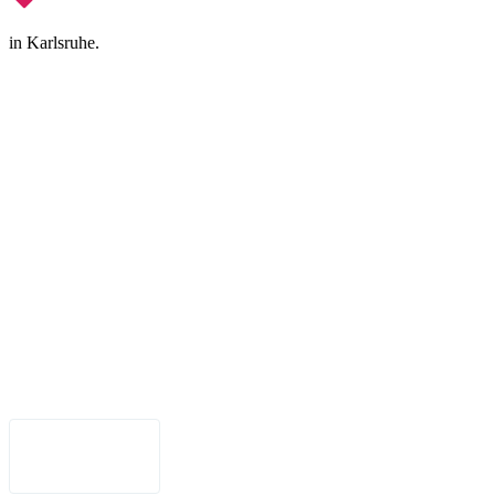
in Karlsruhe.
Impressum
•
Datenschutz
•
Nutzungsbedingungen
•
Haftungsausschluss
•
Barrierefreiheit
Deutsch