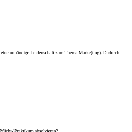
st eine unbändige Leidenschaft zum Thema Marke(ting). Dadurch
flicht-)Praktikum absolvieren?