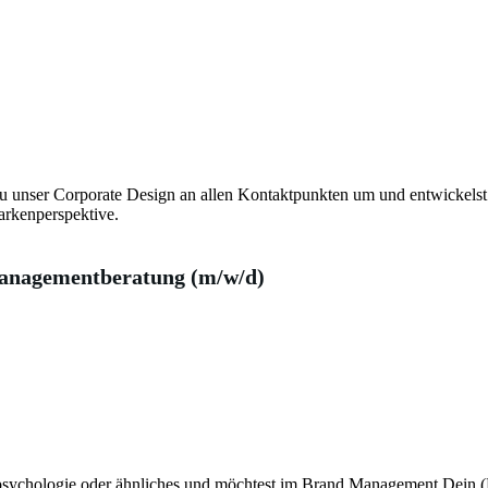
Du unser Corporate Design an allen Kontaktpunkten um und entwickel
arkenperspektive.
anagementberatung (m/w/d)
ychologie oder ähnliches und möchtest im Brand Management Dein (P