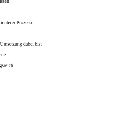
üssen
ienterer Prozesse
 Umsetzung dabei bist
ene
gsreich