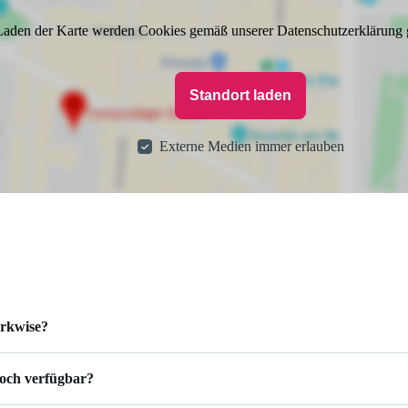
aden der Karte werden Cookies gemäß unserer Datenschutzerklärung 
Standort laden
Externe Medien immer erlauben
orkwise?
noch verfügbar?
Jobplattform, die dich über den gesamten Karriereweg unterstützt. Wi
amten Bewerbungsprozess. Über Campusjäger by Workwise findest du J