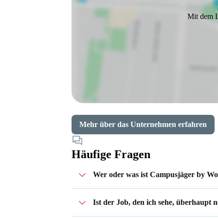
Mit dem L
Mehr über das Unternehmen erfahren
Häufige Fragen
Wer oder was ist Campusjäger by W
Ist der Job, den ich sehe, überhaupt 
Campusjäger gehört zu Workwise – einer 
Unternehmen und begleiten dich im ges