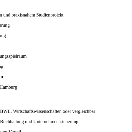
n und praxisnahem Studienprojekt
hrung
ung
tungsspielraum
ug
um
n Hamburg
 BWL, Wirtschaftswissenschaften oder vergleichbar
g, Buchhaltung und Unternehmenssteuerung
von Vorteil