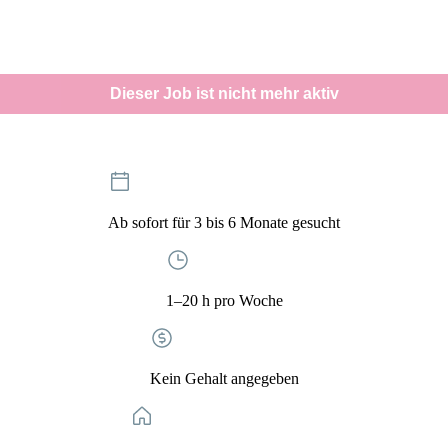
- KI & Automatisierung (Claude/Copilot)
Dieser Job ist nicht mehr aktiv
Ab sofort für 3 bis 6 Monate gesucht
1–20 h pro Woche
Kein Gehalt angegeben