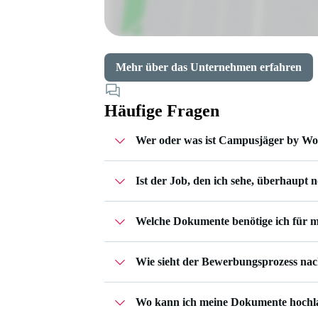
Mehr über das Unternehmen erfahren
Häufige Fragen
Wer oder was ist Campusjäger by W
Ist der Job, den ich sehe, überhaupt 
Campusjäger gehört zu Workwise – einer 
Unternehmen und begleiten dich im ges
Bei Jobs, die noch zu besetzen sind, kann
Deine Bewerbungen verwaltest du in d
Welche Dokumente benötige ich für 
vorübergehend deaktiviert.
Wie sieht der Bewerbungsprozess na
Das hängt ganz vom Job ab, auf den du 
Profil
vollständig ausfüllst.
1. Rückmeldung innerhalb einer Woche
Wo kann ich meine Dokumente hochl
2. Vorstellungsgespräch als "lockeres" 