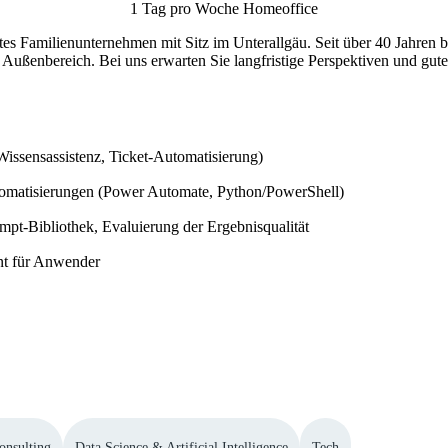
1 Tag pro Woche Homeoffice
ertes Familienunternehmen mit Sitz im Unterallgäu. Seit über 40 Jahren 
d Außenbereich. Bei uns erwarten Sie langfristige Perspektiven und gu
issensassistenz, Ticket-Automatisierung)
tomatisierungen (Power Automate, Python/PowerShell)
mpt-Bibliothek, Evaluierung der Ergebnisqualität
nt für Anwender
onsulting
Data Science & Artificial Intelligence
Tech