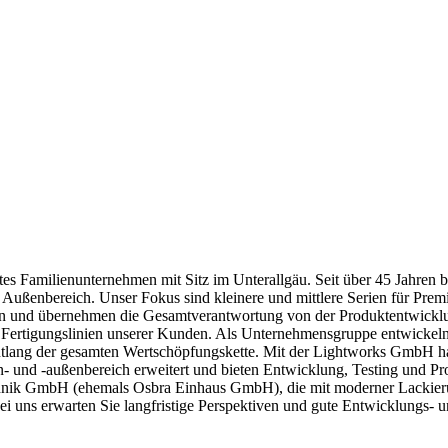
ertes Familienunternehmen mit Sitz im Unterallgäu. Seit über 45 Jahren 
d Außenbereich. Unser Fokus sind kleinere und mittlere Serien für Pr
ien und übernehmen die Gesamtverantwortung von der Produktentwickl
 Fertigungslinien unserer Kunden. Als Unternehmensgruppe entwickeln 
lang der gesamten Wertschöpfungskette. Mit der Lightworks GmbH h
n- und -außenbereich erweitert und bieten Entwicklung, Testing und Pr
chnik GmbH (ehemals Osbra Einhaus GmbH), die mit moderner Lackier
i uns erwarten Sie langfristige Perspektiven und gute Entwicklungs- 