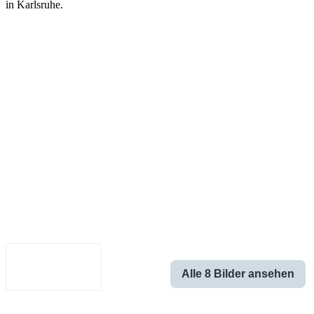
in Karlsruhe.
Impressum
•
Datenschutz
•
Nutzungsbedingungen
•
Haftungsausschluss
•
Barrierefreiheit
Deutsch
Alle 8 Bilder ansehen