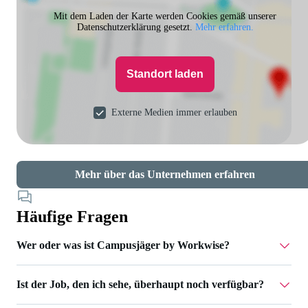
Mit dem Laden der Karte werden Cookies gemäß unserer
Datenschutzerklärung gesetzt.
Mehr erfahren.
Standort laden
Externe Medien immer erlauben
Mehr über das Unternehmen erfahren
Häufige Fragen
Wer oder was ist Campusjäger by Workwise?
Ist der Job, den ich sehe, überhaupt noch verfügbar?
Campusjäger gehört zu Workwise – einer Jobplattform, die
dich über den gesamten Karriereweg unterstützt. Wir