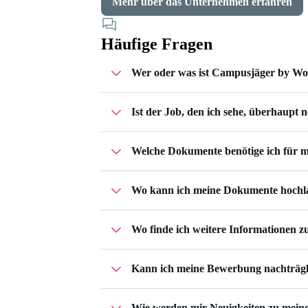
Mehr über das Unternehmen erfahren
Häufige Fragen
Wer oder was ist Campusjäger by W
Ist der Job, den ich sehe, überhaupt 
Campusjäger gehört zu Workwise – einer 
Unternehmen und begleiten dich im ges
Bei Jobs, die noch zu besetzen sind, kann
Deine Bewerbungen verwaltest du in d
Welche Dokumente benötige ich für 
vorübergehend deaktiviert.
Wo kann ich meine Dokumente hochl
Das hängt ganz vom Job ab, auf den du 
Profil
vollständig ausfüllst.
Wo finde ich weitere Informationen
Deine Bewerbungsunterlagen kannst du
bewirbst.
Kann ich meine Bewerbung nachträgl
Im
Unternehmensprofil
von mammaly find
Wie werden mir Neuigkeiten zu meine