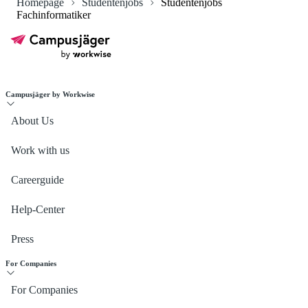
Homepage
Studentenjobs
Studentenjobs
Currently there are 41 Studentenjobs Fachinformatiker.
Fachinformatiker
Campusjäger by Workwise
About Us
Work with us
Careerguide
Help-Center
Press
For Companies
For Companies