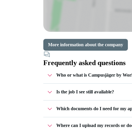
More information about the company
Frequently asked questions
Who or what is Campusjäger by Wor
Is the job I see still available?
Campusjäger is part of Workwise - a job 
accompany you through the entire appli
For jobs that are still open, you can clic
applications in your
Workwise profile
. 
Which documents do I need for my ap
Where can I upload my records or d
That depends entirely on the job you are 