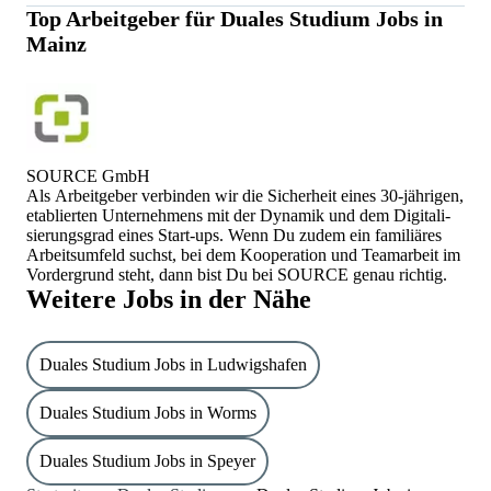
Top Arbeitgeber für
Duales Studium Jobs in
Das Durchschnittsgehalt für Duales Studium Jobs in Mainz
Mainz
ist 2.600 €.
SOURCE GmbH
Als Arbeitgeber verbin­den wir die Sicherheit eines 30-jährigen,
etablierten Unter­nehmens mit der Dynamik und dem Digitali­
sierungs­grad eines Start-ups. Wenn Du zudem ein familiäres
Arbeits­umfeld suchst, bei dem Kooperation und Teamarbeit im
Vordergrund steht, dann bist Du bei SOURCE genau richtig.
Weitere Jobs in der Nähe
Duales Studium Jobs in Ludwigshafen
Duales Studium Jobs in Worms
Duales Studium Jobs in Speyer