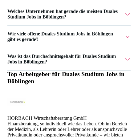
Welches Unternehmen hat gerade die meisten Duales
Studium Jobs in Böblingen?
Knowledge Foundation @ Reutlingen University hat 13
Wie viele offene Duales Studium Jobs in Böblingen
Duales Studium Jobs in Böblingen.
gibt es gerade?
Aktuell gibt es 16 Duales Studium Jobs in Böblingen.
Was ist das Durchschnittsgehalt für Duales Studium
Jobs in Böblingen?
Top Arbeitgeber für
Duales Studium Jobs in
Das Durchschnittsgehalt für Duales Studium Jobs in
Böblingen
Böblingen ist 2.451 €.
HORBACH Wirtschaftsberatung GmbH
Finanzberatung, so individuell wie das Leben. Ob im Bereich
der Medizin, als Lehrerin oder Lehrer oder als anspruchsvolle
Privatkundin oder anspruchsvoller Privatkunde – wir bieten