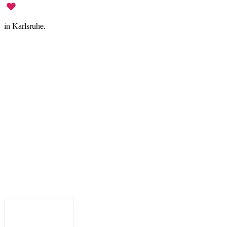
in Karlsruhe.
Impressum
•
Datenschutz
•
Nutzungsbedingungen
•
Haftungsausschluss
•
Barrierefreiheit
Deutsch