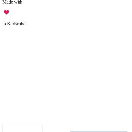
Made with
in Karlsruhe.
Impressum
•
Datenschutz
•
Nutzungsbedingungen
•
Haftungsausschluss
•
Barrierefreiheit