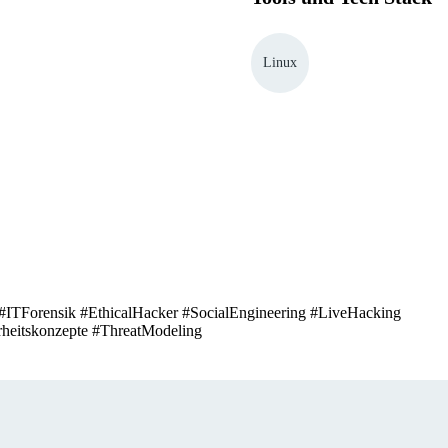
Linux
 #ITForensik #EthicalHacker #SocialEngineering #LiveHacking 
rheitskonzepte #ThreatModeling