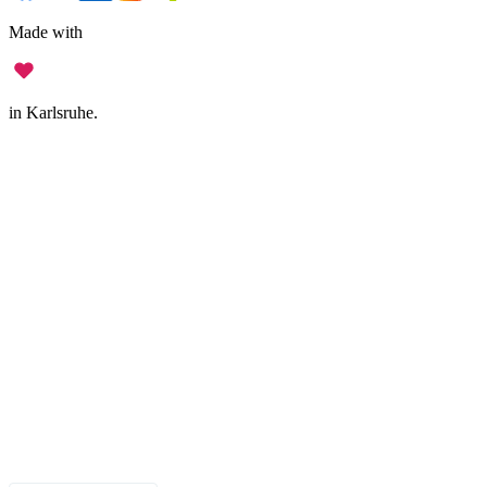
Made with
in Karlsruhe.
Impressum
•
Datenschutz
•
Nutzungsbedingungen
•
Haftungsausschluss
•
Barrierefreiheit