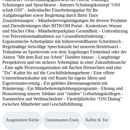
Schulungen und Sprachkurse - Internes Schulungskonzept "OSI
schult OSI" - Individueller Einarbeitungsplan für Ihr
Aufgabengebiet sowie Begleitung durch Ihren Tutor
Zusatzleistungen: - Mitarbeitervergünstigungen für diverse Produkte
und Dienstleistungen über BITKOM Portal - Kostenloses Wasser
und frisches Obst - Mitarbeiterparkplatz Gesundheit: - Unterstützung
von Präventionsmaßnahmen zur Gesundheitsförderung -
Ergonomische Arbeitsplätze mit höhenverstellbarem Schreibtisch -
Regelmäßige freiwillige Sprechstunde bei unserem Betriebsarzt -
Teilnahme an Sportevents wie dem Augsburger Firmenlauf oder der
Aktion "Mit dem Rad zur Arbeit" Darüber hinaus: - Langfristige
Perspektiven und ein sicherer Arbeitsplatz in einer Zukunftsbranche
- Eine agile Prozessorganisation mit flachen Hierarchien und eine
"Du"-Kultur bis auf die Geschäftsleitungsebene - Eine offene
Unternehmenskultur mit viel Raum für eigene Ideen und
Eigenverantwortung - Ein gelebtes Ideenmanagement mit
Prämierung - Ein Mitarbeiterempfehlungsprogramm - Ehrung und
Honorierung unserer Jubilare und "runden" Geburtstagskollegen -
Sommerfest und Weihnachtsfeier - Vierteljährlicher "OSI Dialog"
zwischen Mitarbeiter und Geschäftsführung
Ausgestattete Küche
Gemeinsames Essen
Kaffee & Tee