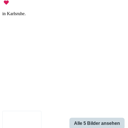
in Karlsruhe.
Impressum
•
Datenschutz
•
Nutzungsbedingungen
•
Haftungsausschluss
•
Barrierefreiheit
Deutsch
Alle 5 Bilder ansehen