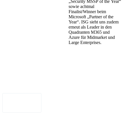
„Security MSSP of the Year“
sowie achtmal
Impressum
Finalist/Winner beim
•
Microsoft „Partner of the
Year“. ISG sieht uns zudem
erneut als Leader in den
Datenschutz
Quadranten M365 und
Azure für Midmarket und
•
Large Enterprises.
Nutzungsbedingungen
•
Haftungsausschluss
•
Barrierefreiheit
Deutsch