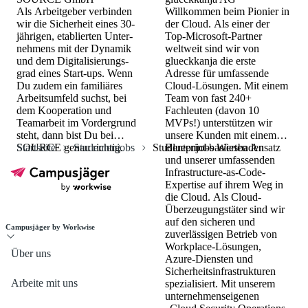
Als Arbeitgeber verbin­den
Willkommen beim Pionier in
wir die Sicherheit eines 30-
der Cloud. Als einer der
jährigen, etablierten Unter­
Top-Microsoft-Partner
nehmens mit der Dynamik
weltweit sind wir von
und dem Digitali­sierungs­
glueckkanja die erste
grad eines Start-ups. Wenn
Adresse für umfassende
Du zudem ein familiäres
Cloud-Lösungen. Mit einem
Arbeits­umfeld suchst, bei
Team von fast 240+
dem Kooperation und
Fachleuten (davon 10
Teamarbeit im Vordergrund
MVPs!) unterstützen wir
steht, dann bist Du bei
unsere Kunden mit einem
SOURCE genau richtig.
Startseite
Studentenjobs
Studentenjobs Wiesbaden
Blueprint-basierten Ansatz
und unserer umfassenden
Infrastructure-as-Code-
Expertise auf ihrem Weg in
die Cloud. Als Cloud-
Überzeugungstäter sind wir
auf den sicheren und
Campusjäger by Workwise
zuverlässigen Betrieb von
Workplace-Lösungen,
Über uns
Azure-Diensten und
Sicherheitsinfrastrukturen
Arbeite mit uns
spezialisiert. Mit unserem
unternehmenseigenen