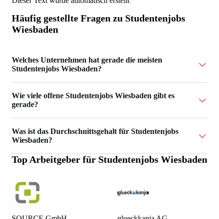
Dieser Text wurde automatisch erstellt
Häufig gestellte Fragen zu
Studentenjobs
Wiesbaden
Welches Unternehmen hat gerade die meisten
Studentenjobs Wiesbaden?
Verbatim GmbH hat 2 Studentenjobs Wiesbaden.
Wie viele offene Studentenjobs Wiesbaden gibt es
gerade?
Aktuell gibt es 18 Studentenjobs Wiesbaden.
Was ist das Durchschnittsgehalt für Studentenjobs
Wiesbaden?
Top Arbeitgeber für
Studentenjobs Wiesbaden
Das Durchschnittsgehalt für Studentenjobs Wiesbaden ist
19 €.
SOURCE GmbH
glueckkanja AG