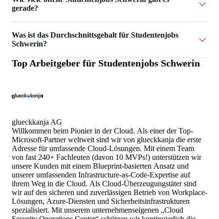
gerade?
Aktuell gibt es 12 Studentenjobs Schwerin.
Was ist das Durchschnittsgehalt für Studentenjobs
Schwerin?
Top Arbeitgeber für
Studentenjobs Schwerin
Das Durchschnittsgehalt für Studentenjobs Schwerin ist
21 €.
glueckkanja AG
Willkommen beim Pionier in der Cloud. Als einer der Top-
Microsoft-Partner weltweit sind wir von glueckkanja die erste
Adresse für umfassende Cloud-Lösungen. Mit einem Team
von fast 240+ Fachleuten (davon 10 MVPs!) unterstützen wir
unsere Kunden mit einem Blueprint-basierten Ansatz und
unserer umfassenden Infrastructure-as-Code-Expertise auf
ihrem Weg in die Cloud. Als Cloud-Überzeugungstäter sind
wir auf den sicheren und zuverlässigen Betrieb von Workplace-
Lösungen, Azure-Diensten und Sicherheitsinfrastrukturen
spezialisiert. Mit unserem unternehmenseigenen „Cloud
Security Operations Center“ schützen wir kontinuierlich die