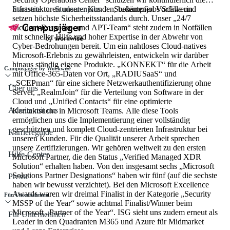
Infrastrukturen unserer Kunden, bekämpfen Vorfälle und
Startseite
Studentenjobs
Studentenjobs Schwerin
setzen höchste Sicherheitsstandards durch. Unser „24/7
Incident-Response- und APT-Team“ steht zudem in Notfällen
mit schneller Hilfe und hoher Expertise in der Abwehr von
Cyber-Bedrohungen bereit. Um ein nahtloses Cloud-natives
Microsoft-Erlebnis zu gewährleisten, entwickeln wir darüber
hinaus ständig eigene Produkte. „KONNEKT“ für die Arbeit
Campusjäger by Workwise
mit Office-365-Daten vor Ort, „RADIUSaaS“ und
„SCEPman“ für eine sichere Netzwerkauthentifizierung ohne
Über uns
Server, „RealmJoin“ für die Verteilung von Software in der
Cloud und „Unified Contacts“ für eine optimierte
Arbeite mit uns
Kontaktsuche in Microsoft Teams. Alle diese Tools
ermöglichen uns die Implementierung einer vollständig
geschützten und komplett Cloud-zentrierten Infrastruktur bei
Karriereguide
unseren Kunden. Für die Qualität unserer Arbeit sprechen
unsere Zertifizierungen. Wir gehören weltweit zu den ersten
Hilfe-Center
Microsoft Partner, die den Status „Verified Managed XDR
Solution“ erhalten haben. Von den insgesamt sechs „Microsoft
Solutions Partner Designations“ haben wir fünf (auf die sechste
Presse
haben wir bewusst verzichtet). Bei den Microsoft Excellence
Awards waren wir dreimal Finalist in der Kategorie „Security
Für Unternehmen
MSSP of the Year“ sowie achtmal Finalist/Winner beim
Microsoft „Partner of the Year“. ISG sieht uns zudem erneut als
Für Unternehmen
Leader in den Quadranten M365 und Azure für Midmarket