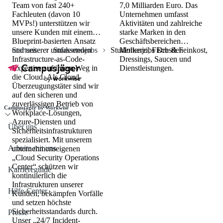
Team von fast 240+
7,0 Milliarden Euro. Das
Fachleuten (davon 10
Unternehmen umfasst
MVPs!) unterstützen wir
Aktivitäten und zahlreiche
unsere Kunden mit einem
starke Marken in den
Blueprint-basierten Ansatz
Geschäftsbereichen
und unserer umfassenden
Startseite
Studentenjobs
Studentenjobs Dresden
Molkerei, Fisch & Feinkost,
Infrastructure-as-Code-
Dressings, Saucen und
Expertise auf ihrem Weg in
Dienstleistungen.
die Cloud. Als Cloud-
Überzeugungstäter sind wir
auf den sicheren und
zuverlässigen Betrieb von
Campusjäger by Workwise
Workplace-Lösungen,
Azure-Diensten und
Über uns
Sicherheitsinfrastrukturen
spezialisiert. Mit unserem
Arbeite mit uns
unternehmenseigenen
„Cloud Security Operations
Center“ schützen wir
Karriereguide
kontinuierlich die
Infrastrukturen unserer
Hilfe-Center
Kunden, bekämpfen Vorfälle
und setzen höchste
Sicherheitsstandards durch.
Presse
Unser „24/7 Incident-