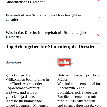
Studentenjobs Dresden?
Unternehmensgruppe Theo Müller hat 2 Studentenjobs
Wie viele offene Studentenjobs Dresden gibt es
Dresden.
gerade?
Aktuell gibt es 17 Studentenjobs Dresden.
Was ist das Durchschnittsgehalt für Studentenjobs
Dresden?
Top Arbeitgeber für
Studentenjobs Dresden
Das Durchschnittsgehalt für Studentenjobs Dresden ist
19 €.
glueckkanja AG
Unternehmensgruppe Theo
Willkommen beim Pionier in
Müller
der Cloud. Als einer der
Wir sind ein international im
Top-Microsoft-Partner
Lebensmittel- und
weltweit sind wir von
Logistikbereich agierendes
glueckkanja die erste
Familienunternehmen mit
Adresse für umfassende
rund 31.700 Mitarbeitern
Cloud-Lösungen. Mit einem
und einem Jahresumsatz von