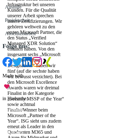
Infrastruktur bei unseren
Aushilfe
Kunden. Für die Qualität
unserer Arbeit sprechen
Projektarbeit
unsere Zertifizierungen. Wir
gehören weltweit zu den
ersten Microsoft Partner, die
Abschlussarbeit
den Status „Verified
Managed XDR Solution“
Folge uns:
erhalten haben. Von den
insgesamt sechs „Microsoft
Solutions Partner
Designations“ haben wir
fünf (auf die sechste haben
Made with
wir bewusst verzichtet). Bei
den Microsoft Excellence
Awards waren wir dreimal
Finalist in der Kategorie
in Karlsruhe.
„Security MSSP of the Year“
sowie achtmal
Finalist/Winner beim
Impressum
Microsoft „Partner of the
•
Year“. ISG sieht uns zudem
erneut als Leader in den
Quadranten M365 und
Datenschutz
Azure für Midmarket und