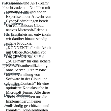
Response- und APT-Team“
Für Unternehmen
steht zudem in Notfällen mit
schneller Hilfe und hoher
Für Unternehmen
Expertise in der Abwehr von
Cyber-Bedrohungen bereit.
Registrieren
Um ein nahtloses Cloud-
natives Microsoft-Erlebnis
HR-Blog
zu gewährleisten, entwickeln
wir darüber hinaus ständig
eigene Produkte.
Preise
„KONNEKT“ für die Arbeit
mit Office-365-Daten vor
FAQ von Unternehmen
Ort, „RADIUSaaS“ und
„SCEPman“ für eine sichere
Anstellungsart
Netzwerkauthentifizierung
ohne Server, „RealmJoin“
Praktikum
für die Verteilung von
Software in der Cloud und
„Unified Contacts“ für eine
Werkstudent
optimierte Kontaktsuche in
Microsoft Teams. Alle diese
Duales Studium
Tools ermöglichen uns die
Implementierung einer
vollständig geschützten und
Ausbildung
komplett Cloud-zentrierten