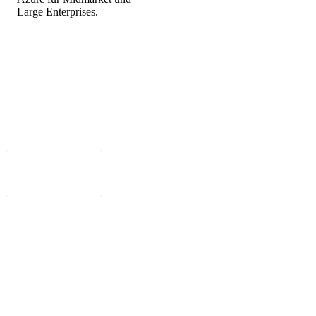
Large Enterprises.
•
Nutzungsbedingungen
•
Haftungsausschluss
•
Barrierefreiheit
Deutsch