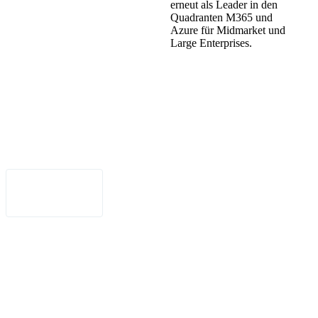
erneut als Leader in den
Datenschutz
Quadranten M365 und
Azure für Midmarket und
•
Large Enterprises.
Nutzungsbedingungen
•
Haftungsausschluss
•
Barrierefreiheit
Deutsch