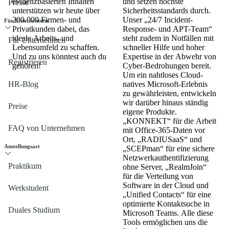
evidenzbasierten Inhalten
und setzen höchste
Presse
unterstützen wir heute über
Sicherheitsstandards durch.
200.000 Firmen- und
Unser „24/7 Incident-
Für Unternehmen
Privatkunden dabei, das
Response- und APT-Team“
ideale Arbeits- und
steht zudem in Notfällen mit
Für Unternehmen
Lebensumfeld zu schaffen.
schneller Hilfe und hoher
Und zu uns könntest auch du
Expertise in der Abwehr von
Registrieren
gehören!
Cyber-Bedrohungen bereit.
Um ein nahtloses Cloud-
HR-Blog
natives Microsoft-Erlebnis
zu gewährleisten, entwickeln
wir darüber hinaus ständig
Preise
eigene Produkte.
„KONNEKT“ für die Arbeit
FAQ von Unternehmen
mit Office-365-Daten vor
Ort, „RADIUSaaS“ und
Anstellungsart
„SCEPman“ für eine sichere
Netzwerkauthentifizierung
Praktikum
ohne Server, „RealmJoin“
für die Verteilung von
Software in der Cloud und
Werkstudent
„Unified Contacts“ für eine
optimierte Kontaktsuche in
Duales Studium
Microsoft Teams. Alle diese
Tools ermöglichen uns die