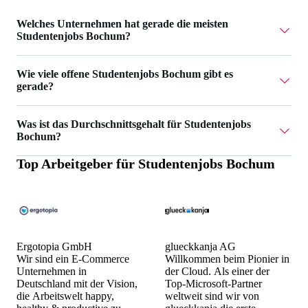
Welches Unternehmen hat gerade die meisten
Studentenjobs Bochum?
AIGHT RE UG hat 2 Studentenjobs Bochum.
Wie viele offene Studentenjobs Bochum gibt es
gerade?
Aktuell gibt es 14 Studentenjobs Bochum.
Was ist das Durchschnittsgehalt für Studentenjobs
Bochum?
Top Arbeitgeber für
Studentenjobs Bochum
Das Durchschnittsgehalt für Studentenjobs Bochum ist
20 €.
Ergotopia GmbH
glueckkanja AG
Wir sind ein E-Commerce
Willkommen beim Pionier in
Unternehmen in
der Cloud. Als einer der
Deutschland mit der Vision,
Top-Microsoft-Partner
die Arbeitswelt happy,
weltweit sind wir von