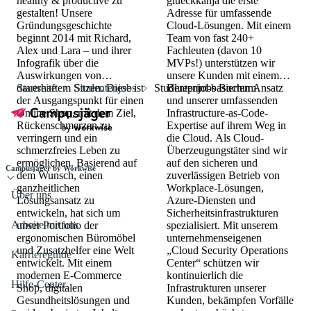
healthy & productive zu
glueckkanja die erste
gestalten! Unsere
Adresse für umfassende
Gründungsgeschichte
Cloud-Lösungen. Mit einem
beginnt 2014 mit Richard,
Team von fast 240+
Alex und Lara – und ihrer
Fachleuten (davon 10
Infografik über die
MVPs!) unterstützen wir
Auswirkungen von
unsere Kunden mit einem
dauerhaftem Sitzen. Diese ist
Startseite
Studentenjobs
Studentenjobs Bochum
Blueprint-basierten Ansatz
der Ausgangspunkt für einen
und unserer umfassenden
Online Shop, mit dem Ziel,
Infrastructure-as-Code-
Rückenschmerzen zu
Expertise auf ihrem Weg in
verringern und ein
die Cloud. Als Cloud-
schmerzfreies Leben zu
Überzeugungstäter sind wir
ermöglichen. Basierend auf
auf den sicheren und
Campusjäger by Workwise
dem Wunsch, einen
zuverlässigen Betrieb von
ganzheitlichen
Workplace-Lösungen,
Über uns
Lösungsansatz zu
Azure-Diensten und
entwickeln, hat sich um
Sicherheitsinfrastrukturen
Arbeite mit uns
unser Portfolio der
spezialisiert. Mit unserem
ergonomischen Büromöbel
unternehmenseigenen
und Zusatzhelfer eine Welt
„Cloud Security Operations
Karriereguide
entwickelt. Mit einem
Center“ schützen wir
modernen E-Commerce
kontinuierlich die
Hilfe-Center
Shop, digitalen
Infrastrukturen unserer
Gesundheitslösungen und
Kunden, bekämpfen Vorfälle