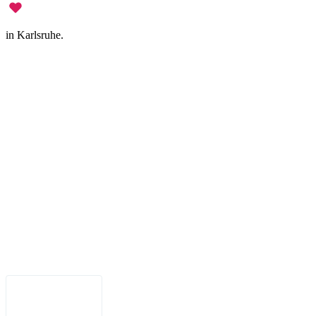
in Karlsruhe.
Impressum
•
Datenschutz
•
Nutzungsbedingungen
•
Haftungsausschluss
•
Barrierefreiheit
Deutsch