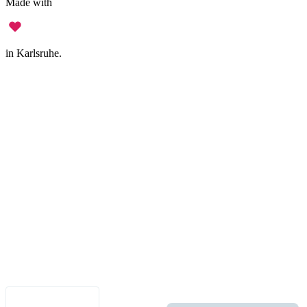
Made with
in Karlsruhe.
Impressum
•
Datenschutz
•
Nutzungsbedingungen
•
Haftungsausschluss
•
Barrierefreiheit