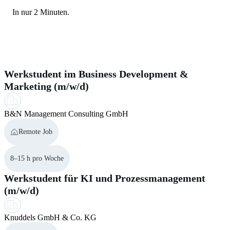
recommend to inform yourself thoroughly in advance about
In nur 2 Minuten.
helpful to provide language certificates. This
section
in our
visa regulations. Therefore you can use the official visa
help center may support you during the application process.
navigator from the
Federal Foreign Office
.
Ähnliche Jobs für dich
Werkstudent im Business Development &
Marketing (m/w/d)
B&N Management Consulting GmbH
Remote Job
8–15 h pro Woche
Werkstudent für KI und Prozessmanagement
(m/w/d)
Knuddels GmbH & Co. KG