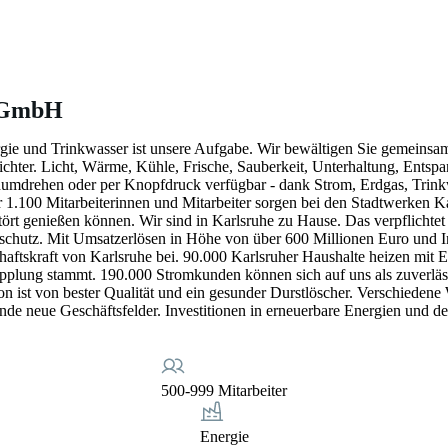
e GmbH
gie und Trinkwasser ist unsere Aufgabe. Wir bewältigen Sie gemeinsam 
chter. Licht, Wärme, Kühle, Frische, Sauberkeit, Unterhaltung, Entsp
Handumdrehen oder per Knopfdruck verfügbar - dank Strom, Erdgas, Tr
 1.100 Mitarbeiterinnen und Mitarbeiter sorgen bei den Stadtwerken Ka
tört genießen können. Wir sind in Karlsruhe zu Hause. Das verpflichte
chutz. Mit Umsatzerlösen in Höhe von über 600 Millionen Euro und Inv
aftskraft von Karlsruhe bei. 90.000 Karlsruher Haushalte heizen mit 
ung stammt. 190.000 Stromkunden können sich auf uns als zuverläss
n ist von bester Qualität und ein gesunder Durstlöscher. Verschieden
ende neue Geschäftsfelder. Investitionen in erneuerbare Energien und 
500-999 Mitarbeiter
Energie