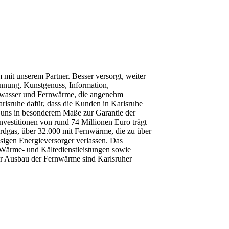
mit unserem Partner. Besser versorgt, weiter
annung, Kunstgenuss, Information,
inkwasser und Fernwärme, die angenehm
rlsruhe dafür, dass die Kunden in Karlsruhe
t uns in besonderem Maße zur Garantie der
estitionen von rund 74 Millionen Euro trägt
Erdgas, über 32.000 mit Fernwärme, die zu über
igen Energieversorger verlassen. Das
e Wärme- und Kältedienstleistungen sowie
der Ausbau der Fernwärme sind Karlsruher