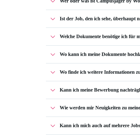
Wer oder was ist Campusjäger by W
Ist der Job, den ich sehe, überhaupt 
Campusjäger gehört zu Workwise – einer 
Unternehmen und begleiten dich im ges
Bei Jobs, die noch zu besetzen sind, kann
Deine Bewerbungen verwaltest du in d
Welche Dokumente benötige ich für 
vorübergehend deaktiviert.
Wo kann ich meine Dokumente hochl
Das hängt ganz vom Job ab, auf den du 
Profil
vollständig ausfüllst.
Wo finde ich weitere Informationen
Deine Bewerbungsunterlagen kannst du
bewirbst.
Kann ich meine Bewerbung nachträgl
Im
Unternehmensprofil
von Stadtwerke K
Wie werden mir Neuigkeiten zu meine
Ja, das ist möglich. In deiner
Bewerbungs
Vorstellungsgespräch eingeladen, ist di
ergänzen und weitere Dokumente hochl
Kann ich mich auch auf mehrere Jobs
In deiner
Bewerbungsübersicht
bei Workw
wichtigsten Statusänderungen.