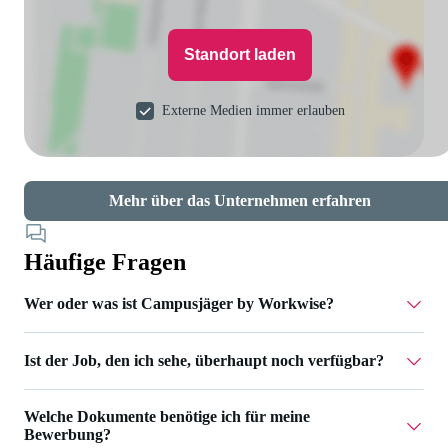
Standort laden
Externe Medien immer erlauben
Mehr über das Unternehmen erfahren
Häufige Fragen
Wer oder was ist Campusjäger by Workwise?
Ist der Job, den ich sehe, überhaupt noch verfügbar?
Campusjäger gehört zu Workwise – einer Jobplattform, die
dich über den gesamten Karriereweg unterstützt. Wir
Bei Jobs, die noch zu besetzen sind, kannst du auf den
übernehmen das Recruiting für verschiedene Unternehmen
Welche Dokumente benötige ich für meine
Button 'Jetzt bewerben' klicken. Ist dies nicht möglich,
Bewerbung?
und begleiten dich im gesamten Bewerbungsprozess. Über