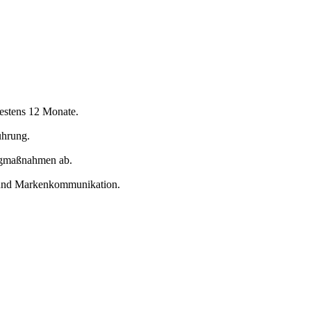
estens 12 Monate.
ührung.
ingmaßnahmen ab.
ng und Markenkommunikation.