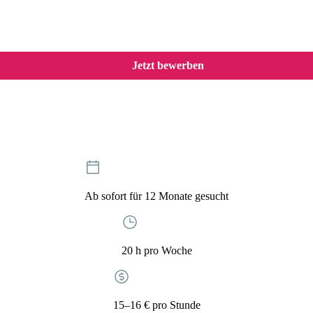
arketing bei der Käserei Loose und Landliebe
Jetzt bewerben
Ab sofort für 12 Monate gesucht
20 h pro Woche
15–16 € pro Stunde