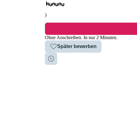
)
Werkstudent (m/w/d) im Bereich M
Ohne Anschreiben. In nur 2 Minuten.
Später bewerben