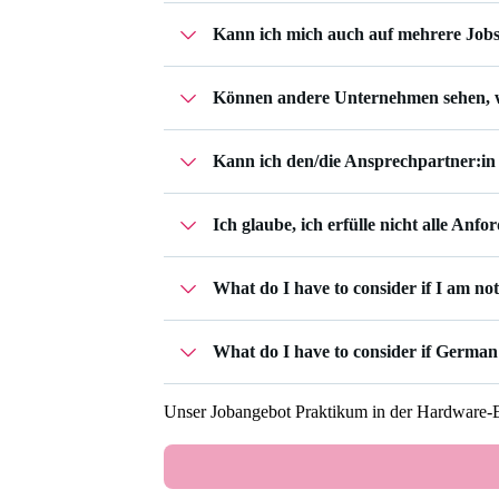
Vorstellungsgespräch eingeladen, ist di
ergänzen und weitere Dokumente hochl
Kann ich mich auch auf mehrere Jobs
In deiner
Bewerbungsübersicht
bei Workw
wichtigsten Statusänderungen.
Können andere Unternehmen sehen, 
Die Anzahl deiner Bewerbungen ist nicht
Nein, Unternehmen können nur ihre ei
Kann ich den/die Ansprechpartner:in
Ich glaube, ich erfülle nicht alle A
Eine persönliche Kontaktaufnahme ist üb
Statusänderungen per E-Mail. Bei Rückf
Auch wenn du nicht alle Anforderungen e
What do I have to consider if I am n
deine Motivation einzugehen und zeige d
die Bewerbung nicht erfolgreich sein.
What do I have to consider if German
Please make sure to provide all necessa
CV at least. Depending on the position yo
Unser Jobangebot
Praktikum in der Hardware-
certificate. We would also recommend to 
Please take into account the job’s langua
the
Federal Foreign Office
.
find jobs without German language require
application process.