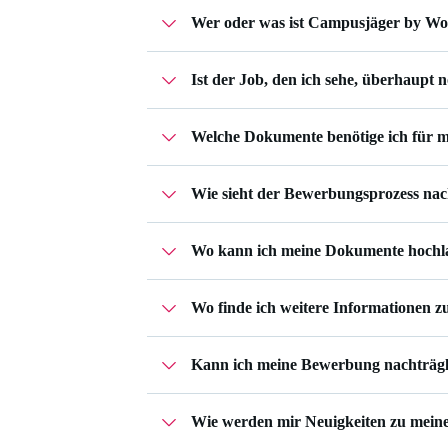
Wer oder was ist Campusjäger by W
Ist der Job, den ich sehe, überhaupt 
Campusjäger gehört zu Workwise – einer 
Unternehmen und begleiten dich im ges
Bei Jobs, die noch zu besetzen sind, kann
Deine Bewerbungen verwaltest du in d
Welche Dokumente benötige ich für 
vorübergehend deaktiviert.
Wie sieht der Bewerbungsprozess na
Das hängt ganz vom Job ab, auf den du 
Profil
vollständig ausfüllst.
Ein langes Anschreiben ist nicht erforde
Wo kann ich meine Dokumente hochl
Wo finde ich weitere Informationen
Deine Bewerbungsunterlagen kannst du
bewirbst.
Kann ich meine Bewerbung nachträgl
Im
Unternehmensprofil
von Nuno GmbH f
Wie werden mir Neuigkeiten zu meine
Ja, das ist möglich. In deiner
Bewerbungs