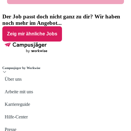
find jobs without German language requirements. It is also
recommend to inform yourself thoroughly in advance about
helpful to provide language certificates. This
section
in our
visa regulations. Therefore you can use the official visa
Der Job passt doch nicht ganz zu dir? Wir haben
help center may support you during the application process.
navigator from the
Federal Foreign Office
.
noch mehr im Angebot...
Zeig mir ähnliche Jobs
Campusjäger by Workwise
Über uns
Arbeite mit uns
Karriereguide
Hilfe-Center
Presse