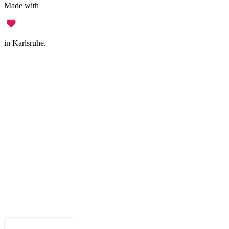
Made with
in Karlsruhe.
Impressum
•
Datenschutz
•
Nutzungsbedingungen
•
Haftungsausschluss
•
Barrierefreiheit