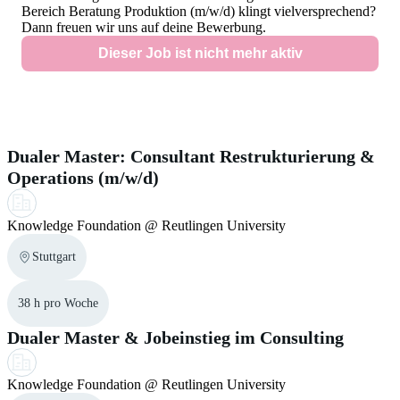
Depending on the position you are applying to, you could
Bereich Beratung Produktion (m/w/d)
klingt vielversprechend?
requirements and make sure the requirements match your
Dann freuen wir uns auf deine Bewerbung.
also be asked for a certificate of enrollment, a transcript of
skills. In the job search you can use the language filter to
Dieser Job ist nicht mehr aktiv
records or a language certificate. We would also
find jobs without German language requirements. It is also
recommend to inform yourself thoroughly in advance about
helpful to provide language certificates. This
section
in our
visa regulations. Therefore you can use the official visa
Ähnliche Jobs für dich
help center may support you during the application process.
navigator from the
Federal Foreign Office
.
Dualer Master: Consultant Restrukturierung &
Operations (m/w/d)
Knowledge Foundation @ Reutlingen University
Stuttgart
38 h pro Woche
Dualer Master & Jobeinstieg im Consulting
Knowledge Foundation @ Reutlingen University