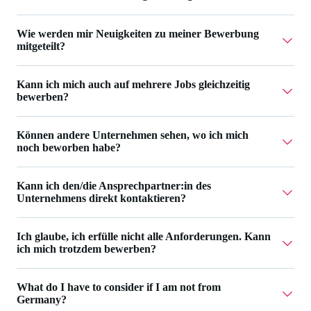
bewirbst.
weitere Informationen.
Wie werden mir Neuigkeiten zu meiner Bewerbung
Ja, das ist möglich. In deiner
Bewerbungsübersicht
kannst
mitgeteilt?
du deine Angaben einsehen und Änderungen vornehmen.
Bist du bereits zu einem Vorstellungsgespräch eingeladen,
Kann ich mich auch auf mehrere Jobs gleichzeitig
In deiner
Bewerbungsübersicht
bei Workwise hast du
ist die Bearbeitung nicht mehr möglich. Du kannst aber
bewerben?
jederzeit einen Überblick über den Bewerbungsverlauf.
weiterhin in deinem
Workwise-Profil
allgemeine
Zusätzlich senden wir dir E-Mails zu den wichtigsten
Informationen ergänzen und weitere Dokumente
Können andere Unternehmen sehen, wo ich mich
Die Anzahl deiner Bewerbungen ist nicht limitiert. Einen
Statusänderungen.
hochladen.
noch beworben habe?
Überblick über deine Bewerbungen findest du
bei
Workwise
.
Nein, Unternehmen können nur ihre eigens eingegangenen
Kann ich den/die Ansprechpartner:in des
Bewerbungen sehen.
Unternehmens direkt kontaktieren?
Ich glaube, ich erfülle nicht alle Anforderungen. Kann
Eine persönliche Kontaktaufnahme ist über den Chat
ich mich trotzdem bewerben?
möglich, sobald du zu einem Vorstellungsgespräch
eingeladen wurdest. Zuvor erhältst du alle wichtigen
Auch wenn du nicht alle Anforderungen erfüllst, kannst du
What do I have to consider if I am not from
Statusänderungen per E-Mail. Bei Rückfragen kannst du
fehlende Kenntnisse durch weitere Fähigkeiten
Germany?