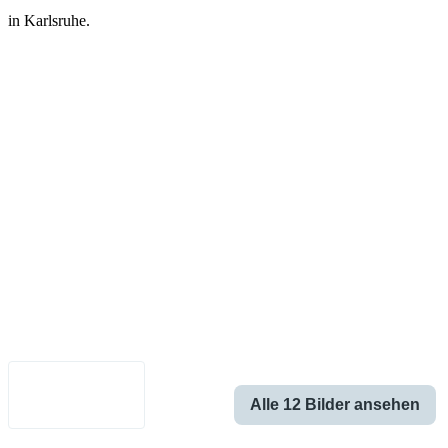
in Karlsruhe.
Impressum
•
Datenschutz
•
Nutzungsbedingungen
•
Haftungsausschluss
•
Barrierefreiheit
Deutsch
Alle 12 Bilder ansehen