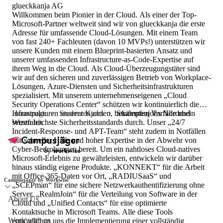
glueckkanja AG
Willkommen beim Pionier in der Cloud. Als einer der Top-
Microsoft-Partner weltweit sind wir von glueckkanja die erste
Adresse für umfassende Cloud-Lösungen. Mit einem Team
von fast 240+ Fachleuten (davon 10 MVPs!) unterstützen wir
unsere Kunden mit einem Blueprint-basierten Ansatz und
unserer umfassenden Infrastructure-as-Code-Expertise auf
ihrem Weg in die Cloud. Als Cloud-Überzeugungstäter sind
wir auf den sicheren und zuverlässigen Betrieb von Workplace-
Lösungen, Azure-Diensten und Sicherheitsinfrastrukturen
spezialisiert. Mit unserem unternehmenseigenen „Cloud
Security Operations Center“ schützen wir kontinuierlich die
Infrastrukturen unserer Kunden, bekämpfen Vorfälle und
Homepage
Studentenjobs
Studentenjobs Nordrhein
setzen höchste Sicherheitsstandards durch. Unser „24/7
Westfalen
Incident-Response- und APT-Team“ steht zudem in Notfällen
mit schneller Hilfe und hoher Expertise in der Abwehr von
Cyber-Bedrohungen bereit. Um ein nahtloses Cloud-natives
Microsoft-Erlebnis zu gewährleisten, entwickeln wir darüber
hinaus ständig eigene Produkte. „KONNEKT“ für die Arbeit
mit Office-365-Daten vor Ort, „RADIUSaaS“ und
Campusjäger by Workwise
„SCEPman“ für eine sichere Netzwerkauthentifizierung ohne
Server, „RealmJoin“ für die Verteilung von Software in der
About Us
Cloud und „Unified Contacts“ für eine optimierte
Kontaktsuche in Microsoft Teams. Alle diese Tools
Work with us
ermöglichen uns die Implementierung einer vollständig