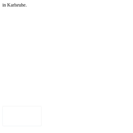
in Karlsruhe.
Legal Notice
•
Data Privacy
•
Terms of Use
•
Disclaimer
•
Accessibility
English