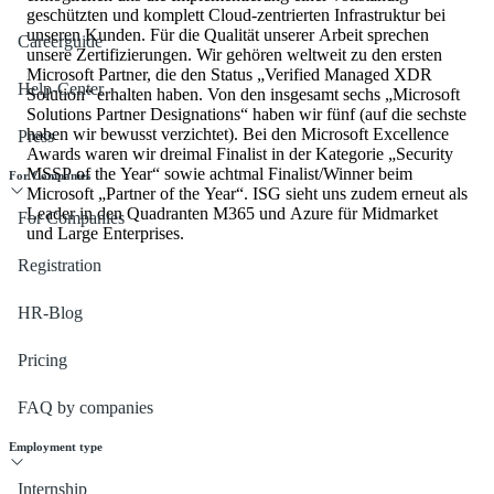
geschützten und komplett Cloud-zentrierten Infrastruktur bei
unseren Kunden. Für die Qualität unserer Arbeit sprechen
Careerguide
unsere Zertifizierungen. Wir gehören weltweit zu den ersten
Microsoft Partner, die den Status „Verified Managed XDR
Help-Center
Solution“ erhalten haben. Von den insgesamt sechs „Microsoft
Solutions Partner Designations“ haben wir fünf (auf die sechste
haben wir bewusst verzichtet). Bei den Microsoft Excellence
Press
Awards waren wir dreimal Finalist in der Kategorie „Security
MSSP of the Year“ sowie achtmal Finalist/Winner beim
For Companies
Microsoft „Partner of the Year“. ISG sieht uns zudem erneut als
Leader in den Quadranten M365 und Azure für Midmarket
For Companies
und Large Enterprises.
Registration
HR-Blog
Pricing
FAQ by companies
Employment type
Internship