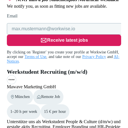
We notify you, as soon as fitting new jobs are available.
Email
Receive latest jobs
By clicking on 'Register' you create your profile at Workwise GmbH,
accept our
Terms of Use
, and take note of our
Privacy Policy
and
AI-
Notices
.
Werkstudent Recruiting (m/w/d)
Mawave Marketing GmbH
München
Remote Job
1–20 h per week
15 € per hour
Unterstütze uns als Werkstudent People & Culture (d/m/w) und
gestalte aktiv Recruiting, Employer Branding und HR-Projekte