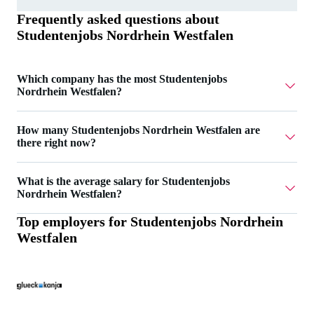
Frequently asked questions about
Studentenjobs Nordrhein Westfalen
Which company has the most Studentenjobs
Nordrhein Westfalen?
AIGHT RE UG has 2 Studentenjobs Nordrhein Westfalen.
How many Studentenjobs Nordrhein Westfalen are
there right now?
Currently there are 22 Studentenjobs Nordrhein Westfalen.
What is the average salary for Studentenjobs
Nordrhein Westfalen?
Top employers for
Studentenjobs Nordrhein
The average salary for Studentenjobs Nordrhein Westfalen
Westfalen
is 20 €.