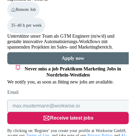
Remote Job
35–40 h per week
Unterstütze unser Team als GTM Engineer (m/w/d) und
gestalte innovative Automatisierungs-Workflows mit
spannenden Projekten im Sales- und Marketingbereich.
Apply now
Never miss a job
Praktikum Marketing Jobs in
Nordrhein-Westfalen
We notify you, as soon as fitting new jobs are available.
Email
Receive latest jobs
By clicking on 'Register' you create your profile at Workwise GmbH,
accept our
Terms of Use
, and take note of our
Privacy Policy
and
AI-