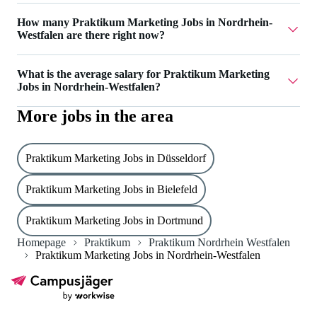
superkind ai / boilr ai has 2 Praktikum Marketing Jobs in
How many Praktikum Marketing Jobs in Nordrhein-
Nordrhein-Westfalen.
Westfalen are there right now?
Currently there are 4 Praktikum Marketing Jobs in
What is the average salary for Praktikum Marketing
Nordrhein-Westfalen.
Jobs in Nordrhein-Westfalen?
More jobs in the area
The average salary for Praktikum Marketing Jobs in
Nordrhein-Westfalen is 900 €.
Praktikum Marketing Jobs in Düsseldorf
Praktikum Marketing Jobs in Bielefeld
Praktikum Marketing Jobs in Dortmund
Homepage
Praktikum
Praktikum Nordrhein Westfalen
Praktikum Marketing Jobs in Nordrhein-Westfalen