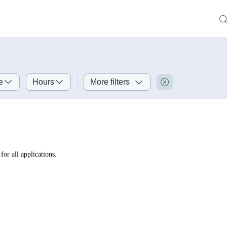
e
Hours
More filters
for all applications.