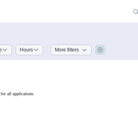
e
Hours
More filters
for all applications.