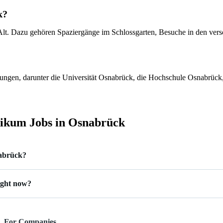
k?
nd Alt. Dazu gehören Spaziergänge im Schlossgarten, Besuche in den v
ungen, darunter die Universität Osnabrück, die Hochschule Osnabrück, d
ikum Jobs in Osnabrück
abrück?
.
ight now?
For Companies