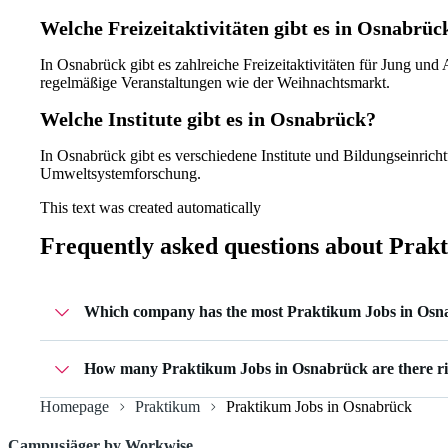
Welche Freizeitaktivitäten gibt es in Osnabrüc
In Osnabrück gibt es zahlreiche Freizeitaktivitäten für Jung u
regelmäßige Veranstaltungen wie der Weihnachtsmarkt.
Welche Institute gibt es in Osnabrück?
In Osnabrück gibt es verschiedene Institute und Bildungseinricht
Umweltsystemforschung.
This text was created automatically
Frequently asked questions about
Prakt
Which company has the most Praktikum Jobs in Osn
superkind ai / boilr ai has 3 Praktikum Jobs in Osnabrück
How many Praktikum Jobs in Osnabrück are there r
Homepage
Praktikum
Praktikum Jobs in Osnabrück
Currently there are 3 Praktikum Jobs in Osnabrück.
Campusjäger by Workwise